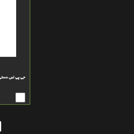
جی پی اس دستی گارمین  750