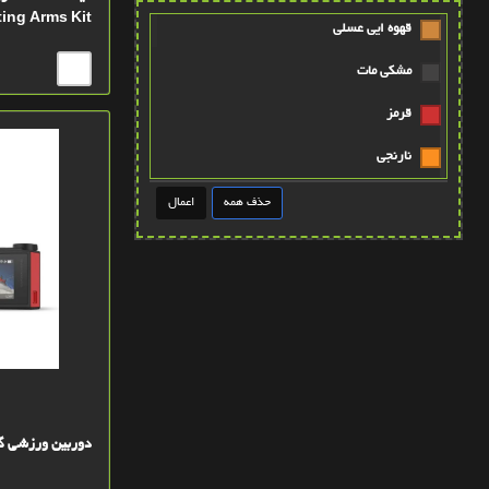
ing Arms Kit
قهوه ايي عسلي
مشکي مات
قرمز
نارنجي
طوسي
قهوه ايي روشن
عنابي
قهوه ايي پررنگ
آبی
پتينه صورتي
دوربین ورزشی گارمین  Ultra 30
سبز کله غازي