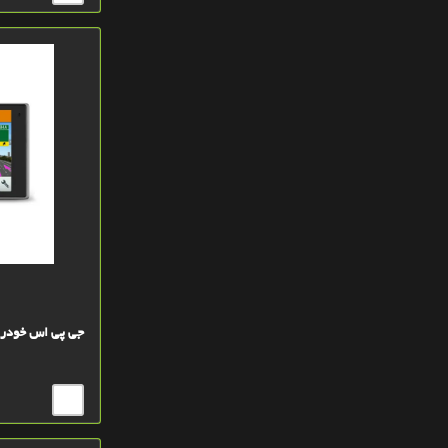
خاکستري GRAY
ياسي ارکيدORCHIDE
بی رنگ
جی پی اس خودرویی گارمین