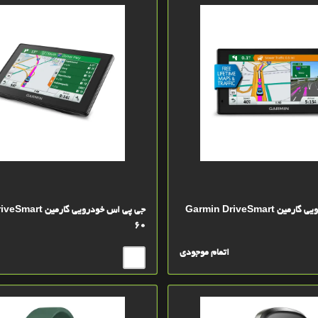
جی پی اس خودرویی گارمین Garmin DriveSmart
جی پی اس خودرویی گار
60
اتمام موجودی