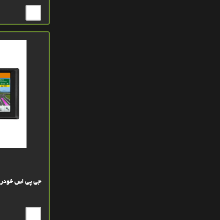
زرد روشن
آبي-بنفش
سبز
سفید
آبی کم رنگ
سیاه
طلايي
سرمه اي
تاندرا
سيلور
جی پی اس خودرویی گارمین
سيلور
خاکستري GRAY