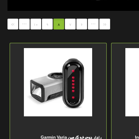
...
...
»
«
10
9
8
7
6
رادار دوچرخه گارمین Garmin Varia