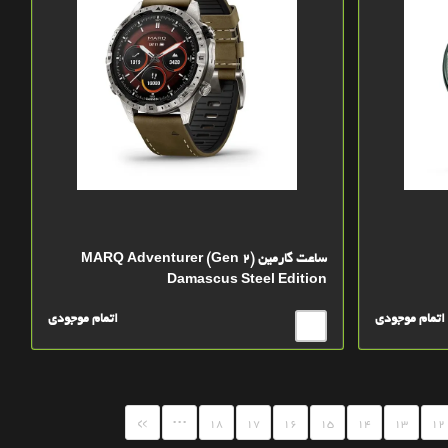
ساعت گارمین MARQ Adventurer (Gen 2)
Damascus Steel Edition
اتمام موجودی
اتمام موجودی
...
»
18
17
16
15
14
13
12