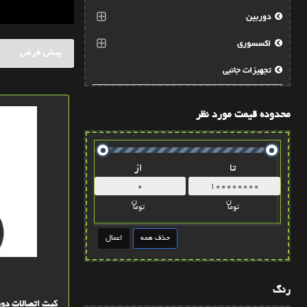
دوربین
اکسسوری
تجهيزات جانبي
محدوده قیمت مورد نظر
تا
از
ن
ن
توما
توما
رنگ