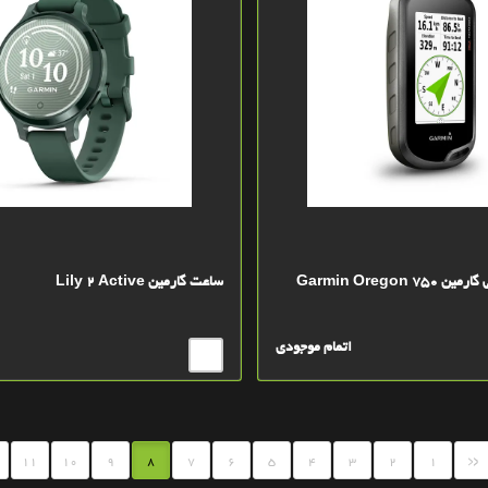
Garmin Oregon
ساعت گارمین Lily 2 Active
اتمام موجودی
«
11
10
9
8
7
6
5
4
3
2
1