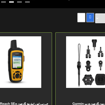
کیت اتصالات دوربین گارمین ورب Garmin
جی پی اس اینریچ گارمین +InReach SE