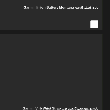
باتري اصلي گارمین Garmin li-ion Battery Montana
پایه دوربین مچی گارمین ورب Garmin Virb Wrist Strap