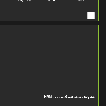
ساعت گارمین FENIX 8 - 51mm AMOLED سافایر بند چرم
بلت پایش ضربان قلب گارمین HRM 200