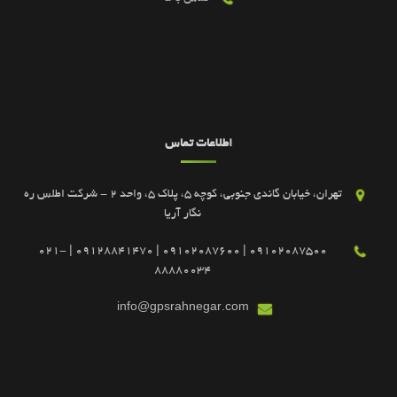
اطلاعات تماس
تهران، خیابان گاندی جنوبی، کوچه 5، پلاک 5، واحد 2 - شرکت اطلس ره
نگار آریا
09102087500 | 09102087600 | 09128841470 | 021-
88880034
info@gpsrahnegar.com