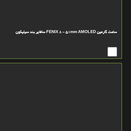
ساعت گارمین FENIX 8 - 51mm AMOLED سافایر بند سیلیکون