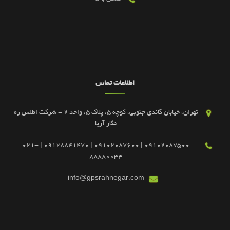
اطلاعات تماس
تهران، خیابان گاندی جنوبی، کوچه 5، پلاک 5، واحد 2 - شرکت اطلس ره
نگار آریا
09102087500 | 09102087600 | 09128841470 | 021-
88880034
info@gpsrahnegar.com