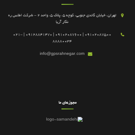
تهران، خیابان گاندی جنوبی، کوچه 5، پلاک 5، واحد 2 - شرکت اطلس ره
نگار آریا
09102087500 | 09102087600 | 09128841470 | 021-
88880034
info@gpsrahnegar.com
مجوزهای ما