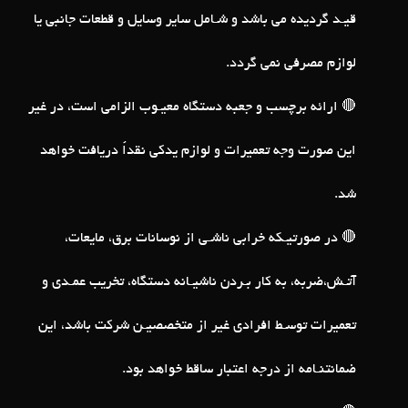
قیـد گردیده می باشد و شـامل سایر وسایل و قطعات جانبی یا
لوازم مصرفی نمی گردد.
🔴 ارائه برچسب و جعبه دستگاه معیـوب الزامی است، در غیر
این صورت وجه تعمیرات و لوازم یدکی نقداً دریافت خواهد
شد.
🔴 در صورتیـکه خرابی ناشـی از نوسانات برق، مایعات،
آتـش،ضربه، به کار بـردن ناشیـانه دستگاه، تخریب عمـدی و
تعمیرات توسـط افرادی غیر از متخصصیـن شرکت باشد، این
ضمانتنـامه از درجه اعتبار ساقط خواهد بود.